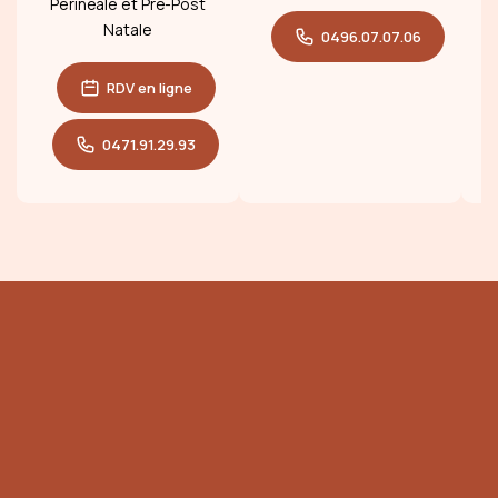
Périnéale et Pré-Post
p
Natale
0496.07.07.06
RDV en ligne
0471.91.29.93