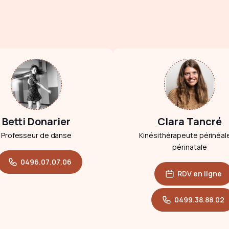
Betti Donarier
Clara Tancré
Professeur de danse
Kinésithérapeute périnéal
périnatale
0496.07.07.06
RDV en ligne
0499.38.88.02