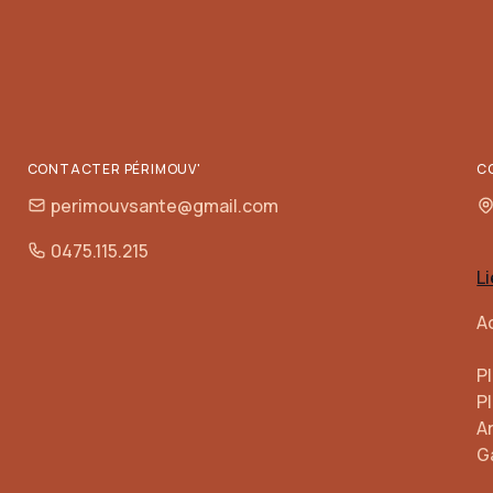
CONTACTER PÉRIMOUV'
C
perimouvsante@gmail.com
0475.115.215
L
A
P
Pl
A
G