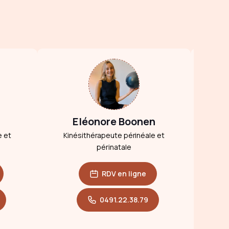
Eléonore Boonen
e et
Kinésithérapeute périnéale et
périnatale
RDV en ligne
0491.22.38.79